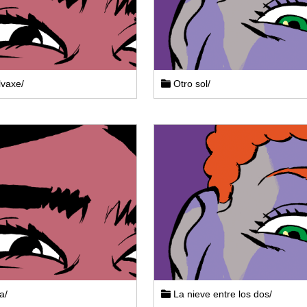
lvaxe/
Otro sol/
a/
La nieve entre los dos/