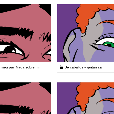
 meu pai_Nada sobre mi
De caballos y guitarras/