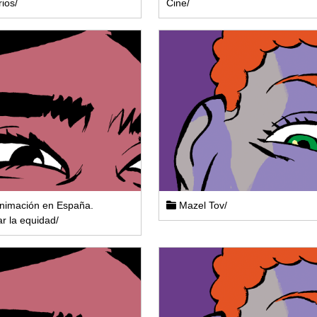
rios/
Cine/
nimación en España.
Mazel Tov/
r la equidad/