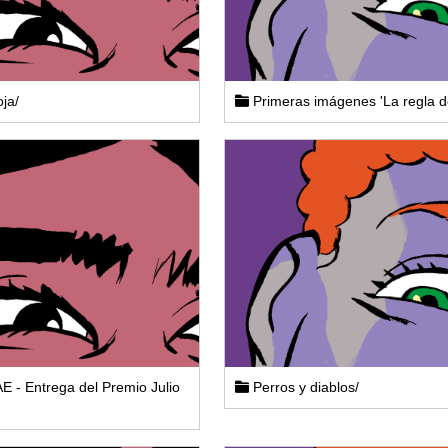
ja/
Primeras imágenes 'La regla d
 - Entrega del Premio Julio
Perros y diablos/