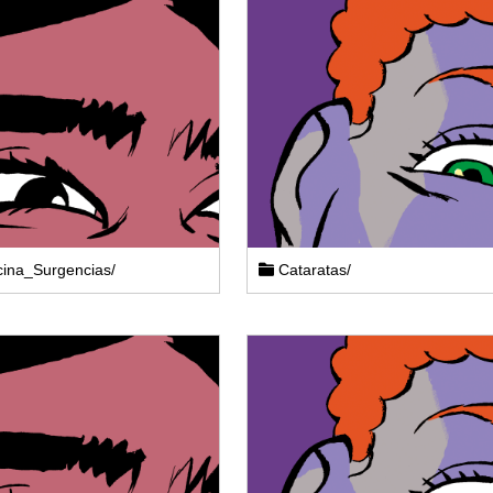
ina_Surgencias/
Cataratas/