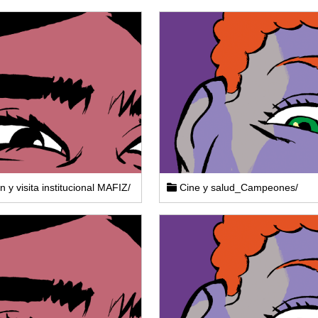
 y visita institucional MAFIZ/
Cine y salud_Campeones/